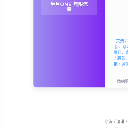
半月ONE 無限流
量
京港 /
新
、
京印
廣日
、
/ 廣美
俄 / 廣
請點
京港 / 滬港 