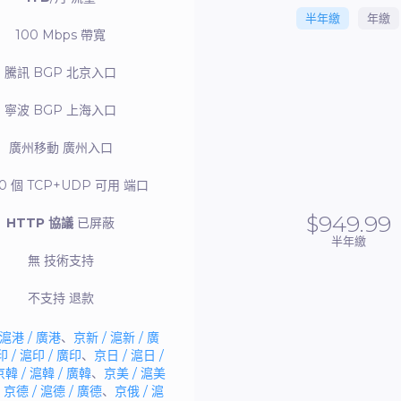
半年繳
年繳
100 Mbps
帶寬
騰訊 BGP
北京入口
寧波 BGP
上海入口
廣州移動
廣州入口
 20 個 TCP+UDP 可用
端口
$949.99
HTTP 協議
已屏蔽
半年繳
無
技術支持
不支持
退款
 滬港 / 廣港
、
京新 / 滬新 / 廣
 / 滬印 / 廣印
、
京日 / 滬日 /
京韓 / 滬韓 / 廣韓
、
京美 / 滬美
、
京德 / 滬德 / 廣德
、
京俄 / 滬