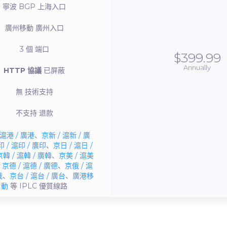
寧波 BGP
上海入口
廣州移動
廣州入口
3 個
端口
$399.99
Annually
HTTP 協議
已屏蔽
無
技術支持
不支持
退款
 滬港 / 廣港
、
京新 / 滬新 / 廣
 / 滬印 / 廣印
、
京日 / 滬日 /
京韓 / 滬韓 / 廣韓
、
京美 / 滬美
、
京德 / 滬德 / 廣德
、
京俄 / 滬
俄
、
京台 / 滬台 / 廣台
、
廣港移
動
等 IPLC
優質線路