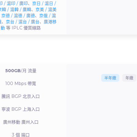
 / 滬印 / 廣印
、
京日 / 滬日 /
京韓 / 滬韓 / 廣韓
、
京美 / 滬美
、
京德 / 滬德 / 廣德
、
京俄 / 滬
俄
、
京台 / 滬台 / 廣台
、
廣港移
動
等 IPLC
優質線路
500GB
/月
流量
半年繳
年繳
100 Mbps
帶寬
騰訊 BGP
北京入口
寧波 BGP
上海入口
廣州移動
廣州入口
3 個
端口