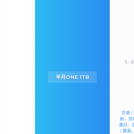
5 -
半月ONE 1TB
京港 /
新
、
京印
廣日
、
/ 廣美