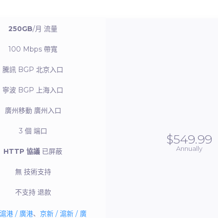
250GB
/月
流量
100 Mbps
帶寬
騰訊 BGP
北京入口
寧波 BGP
上海入口
廣州移動
廣州入口
3 個
端口
$549.99
Annually
HTTP 協議
已屏蔽
無
技術支持
不支持
退款
 滬港 / 廣港
、
京新 / 滬新 / 廣