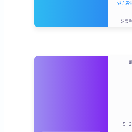
俄 / 廣
請點
5 -