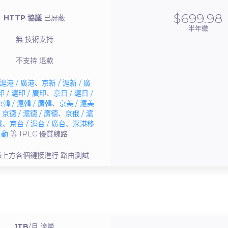
$699.98
HTTP 協議
已屏蔽
半年繳
無
技術支持
不支持
退款
 滬港 / 廣港
、
京新 / 滬新 / 廣
 / 滬印 / 廣印
、
京日 / 滬日 /
京韓 / 滬韓 / 廣韓
、
京美 / 滬美
、
京德 / 滬德 / 廣德
、
京俄 / 滬
俄
、
京台 / 滬台 / 廣台
、
深港移
動
等 IPLC
優質線路
擊上方各個鏈接進行
路由測試
1TB
/月
流量