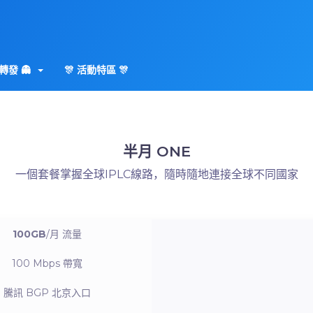
轉發 👻
🎊 活動特區 🎊
半月 ONE
一個套餐掌握全球IPLC線路，隨時隨地連接全球不同國家
100GB
/月
流量
100 Mbps
帶寬
騰訊 BGP
北京入口