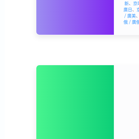
新
、
京印
廣日
、
/ 廣美
俄 / 廣