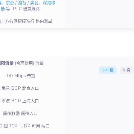
俄
、
京台 / 滬台 / 廣台
、
深港移
動
等 IPLC
優質線路
擊上方各個鏈接進行
路由測試
無限流量
(合理使用)
流量
半年繳
年繳
100 Mbps
帶寬
騰訊 BGP
北京入口
寧波 BGP
上海入口
廣州移動
廣州入口
 20 個 TCP+UDP 可用
端口