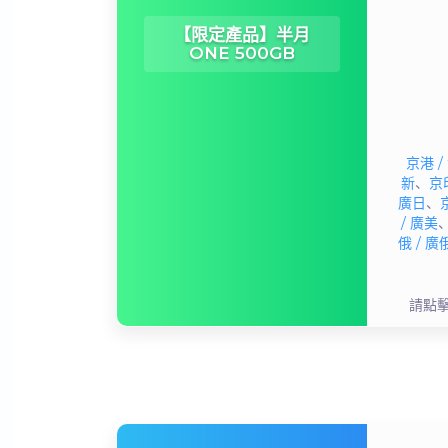
【限定產品】半月
ONE 500GB
京港 /
新
、
京印
廣日
、
/ 廣美
俄 / 廣
請點