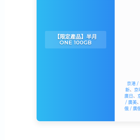
【限定產品】半月
ONE 100GB
京港 /
新
、
京印
廣日
、
/ 廣美
俄 / 廣