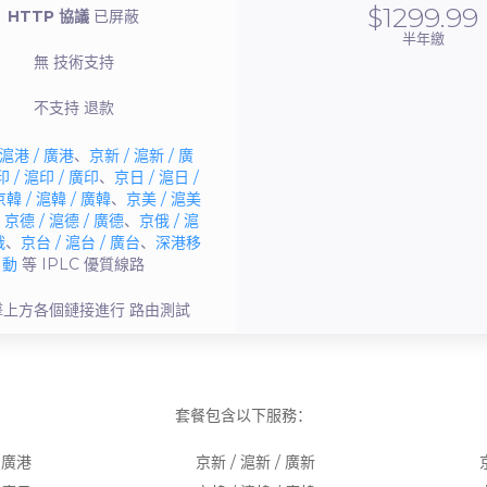
$1299.99
HTTP 協議
已屏蔽
半年繳
無
技術支持
不支持
退款
 滬港 / 廣港
、
京新 / 滬新 / 廣
 / 滬印 / 廣印
、
京日 / 滬日 /
京韓 / 滬韓 / 廣韓
、
京美 / 滬美
、
京德 / 滬德 / 廣德
、
京俄 / 滬
俄
、
京台 / 滬台 / 廣台
、
深港移
動
等 IPLC
優質線路
擊上方各個鏈接進行
路由測試
套餐包含以下服務：
/ 廣港
京新 / 滬新 / 廣新