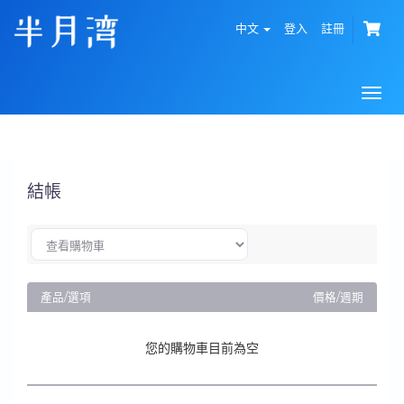
中文
登入
註冊
Togg
navi
結帳
產品/選項
價格/週期
您的購物車目前為空