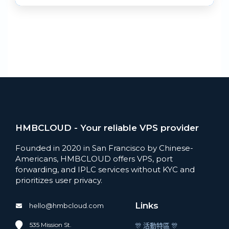
HMBCLOUD - Your reliable VPS provider
Founded in 2020 in San Francisco by Chinese-
Americans, HMBCLOUD offers VPS, port
forwarding, and IPLC services without KYC and
prioritizes user privacy.
Links
hello@hmbcloud.com
535 Mission St.
🎊 活動特區 🎊