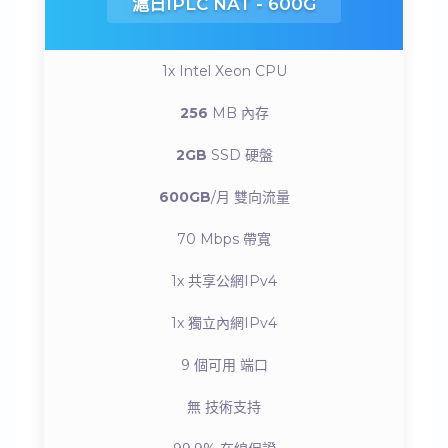
滬日IPLC NAT - 600G
1x Intel Xeon
CPU
256
MB
內存
2GB
SSD
硬盤
600GB
/月
雙向流量
70 Mbps
帶寬
1x
共享公網IPv4
1x
獨立內網IPv4
9 個可用
端口
無
技術支持