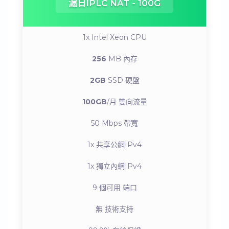
滬日IPLC NAT - 100G
1x Intel Xeon
CPU
256
MB
內存
2GB
SSD
硬盤
100GB
/月
雙向流量
50 Mbps
帶寬
1x
共享公網IPv4
1x
獨立內網IPv4
9 個可用
端口
無
技術支持