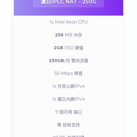
滬日IPLC NAT - 250G
1x Intel Xeon
CPU
256
MB
內存
2GB
SSD
硬盤
250GB
/月
雙向流量
50 Mbps
帶寬
1x
共享公網IPv4
1x
獨立內網IPv4
9 個可用
端口
無
技術支持