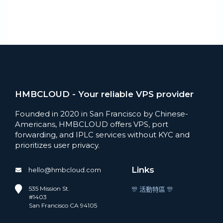
HMBCLOUD - Your reliable VPS provider
Founded in 2020 in San Francisco by Chinese-
Americans, HMBCLOUD offers VPS, port
forwarding, and IPLC services without KYC and
prioritizes user privacy.
Links
hello@hmbcloud.com
535 Mission St.
🎊 活動特區 🎊
#1403
San Francisco CA 94105