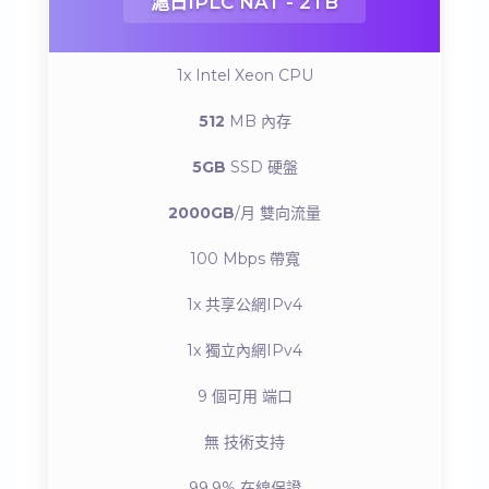
滬日IPLC NAT - 2TB
1x Intel Xeon
CPU
512
MB
內存
5GB
SSD
硬盤
2000GB
/月
雙向流量
100 Mbps
帶寬
1x
共享公網IPv4
1x
獨立內網IPv4
9 個可用
端口
無
技術支持
99.9%
在線保證