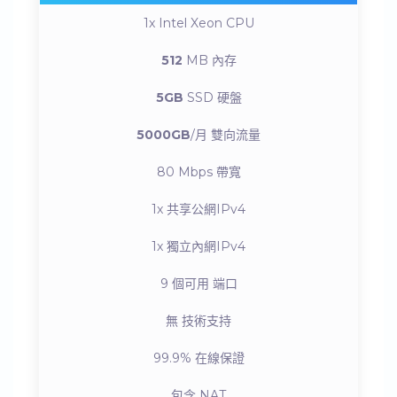
1x Intel Xeon
CPU
512
MB
內存
5GB
SSD
硬盤
5000GB
/月
雙向流量
80 Mbps
帶寬
1x
共享公網IPv4
1x
獨立內網IPv4
9 個可用
端口
無
技術支持
99.9%
在線保證
包含
NAT