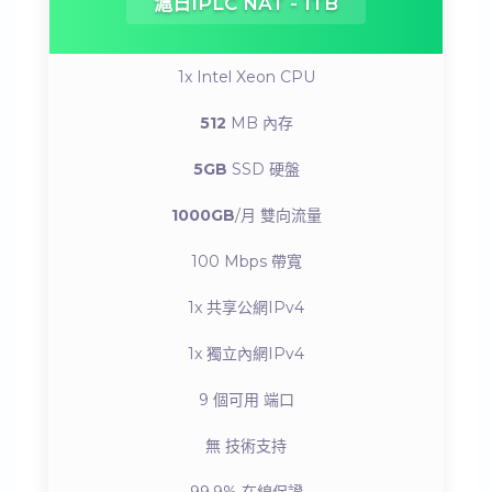
滬日IPLC NAT - 1TB
1x Intel Xeon
CPU
512
MB
內存
5GB
SSD
硬盤
1000GB
/月
雙向流量
100 Mbps
帶寬
1x
共享公網IPv4
1x
獨立內網IPv4
9 個可用
端口
無
技術支持