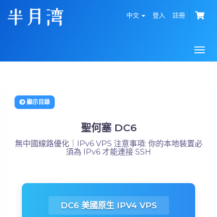
中文
登入
註冊
Togg
navi
顯示目錄
聖何塞 DC6
無中國線路優化｜IPv6 VPS 注意事項: 你的本地裝置必
須為 IPv6 才能連接 SSH
DC6 美國原生 IPV4 VPS