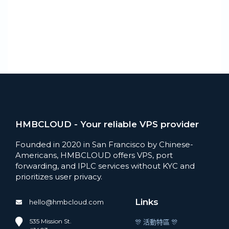
HMBCLOUD - Your reliable VPS provider
Founded in 2020 in San Francisco by Chinese-
Americans, HMBCLOUD offers VPS, port
forwarding, and IPLC services without KYC and
prioritizes user privacy.
Links
hello@hmbcloud.com
535 Mission St.
🎊 活動特區 🎊