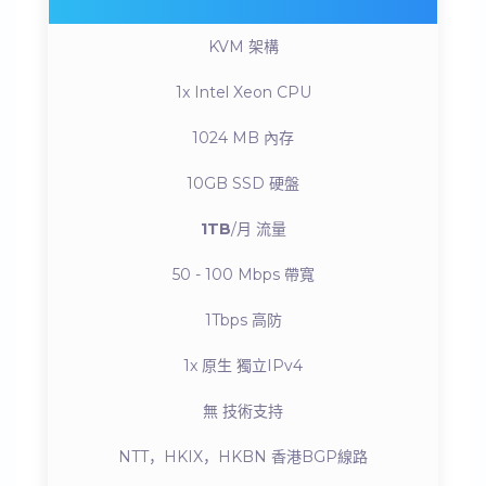
KVM
架構
1x Intel Xeon
CPU
1024 MB
內存
10GB SSD
硬盤
1TB
/月
流量
50 - 100 Mbps
帶寬
1Tbps
高防
1x 原生
獨立IPv4
無
技術支持
NTT，HKIX，HKBN
香港BGP線路