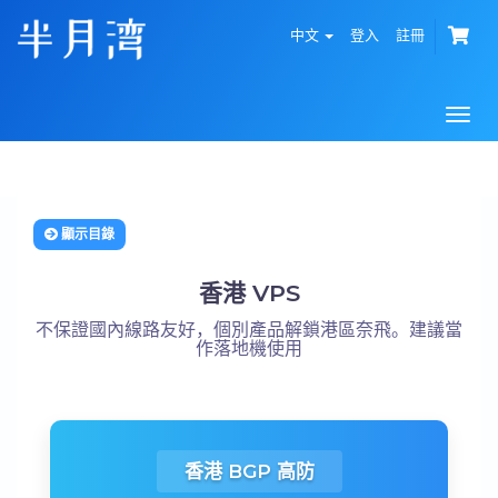
中文
登入
註冊
Togg
navi
顯示目錄
香港 VPS
不保證國內線路友好，個別產品解鎖港區奈飛。建議當
作落地機使用
香港 BGP 高防