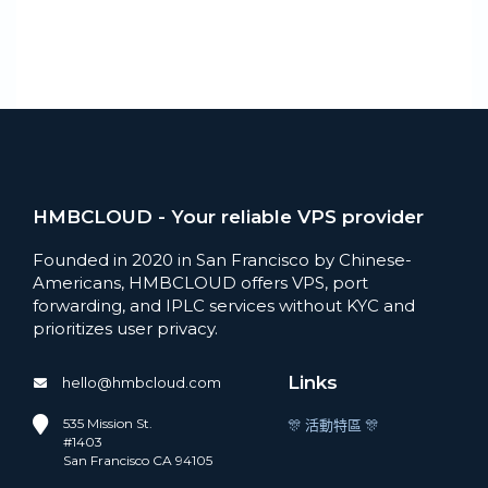
HMBCLOUD - Your reliable VPS provider
Founded in 2020 in San Francisco by Chinese-
Americans, HMBCLOUD offers VPS, port
forwarding, and IPLC services without KYC and
prioritizes user privacy.
Links
hello@hmbcloud.com
535 Mission St.
🎊 活動特區 🎊
#1403
San Francisco CA 94105