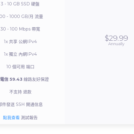
3 - 10 GB SSD
硬盤
00 - 1000 GB/月
流量
30 - 100 Mbps
帶寬
$29.99
1x 共享
公網IPv4
Annually
1x 獨立
內網IPv4
10 個可用
端口
電信 59.43
線路友好保證
不支持
退款
郵件發送
SSH 開通信息
點我查看
測試報告