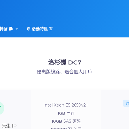
轉發 👻
🎊 活動特區 🎊
洛杉磯 DC7
優惠版線路、適合個人用戶
Intel Xeon E5-2650v2+
1GB
內存
10GB
SAS 硬盤
 原生 IP