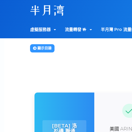
虛擬服務器
流量轉發 🤟
半月灣 Pro 流量
顯示目錄
[BETA] 洛
美國 ARIN
杉磯 聯通