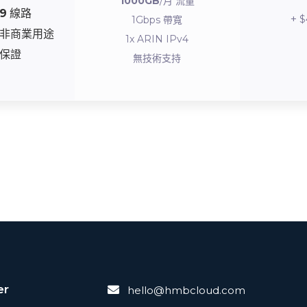
1000GB
/月 流量
9
線路
$
1Gbps 帶寬
非商業用途
1x ARIN IPv4
保證
無技術支持
er
hello@hmbcloud.com