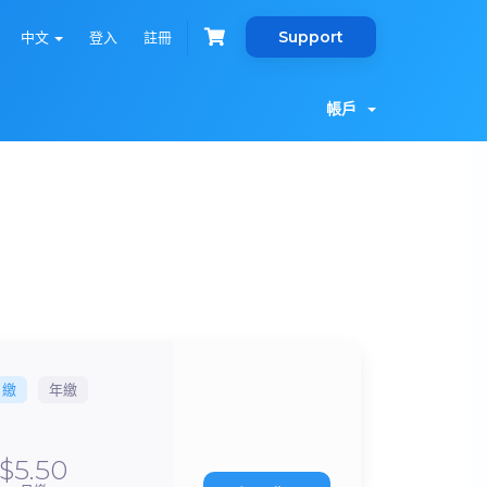
Support
中文
登入
註冊
帳戶
月繳
年繳
$5.50