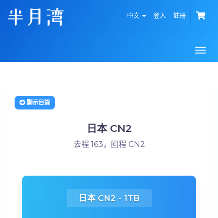
中文
登入
註冊
Togg
navi
顯示目錄
日本 CN2
去程 163，回程 CN2
日本 CN2 - 1TB