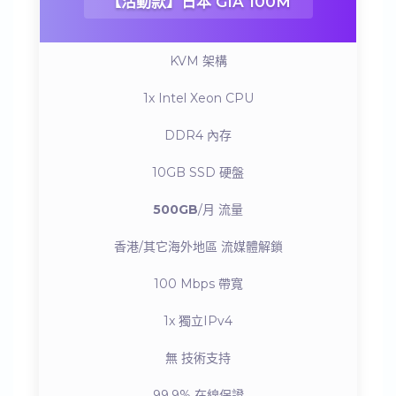
【活動款】日本 GIA 100M
KVM
架構
1x Intel Xeon
CPU
DDR4
內存
10GB SSD
硬盤
500GB
/月
流量
香港/其它海外地區
流媒體解鎖
100 Mbps
帶寬
1x
獨立IPv4
無
技術支持
99.9%
在線保證