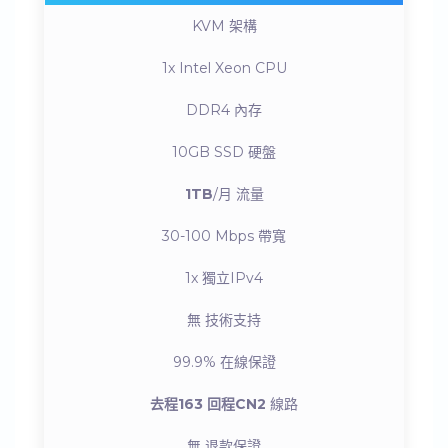
KVM
架構
1x Intel Xeon
CPU
DDR4
內存
10GB SSD
硬盤
1TB
/月
流量
30-100 Mbps
帶寬
1x
獨立IPv4
無
技術支持
99.9%
在線保證
去程163 回程CN2
線路
無
退款保證