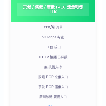
京俄 / 滬俄 / 廣俄 IPLC 流量轉發
1TB
1TB/月
流量
50 Mbps
帶寬
10 個
端口
HTTP 協議
已屏蔽
無
技術支持
騰訊 BGP
京俄入口
寧波 BGP
滬俄入口
廣州移動
廣俄入口