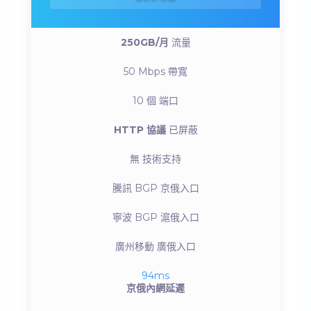
250GB/月
流量
50 Mbps
帶寬
10 個
端口
HTTP 協議
已屏蔽
無
技術支持
騰訊 BGP
京俄入口
寧波 BGP
滬俄入口
廣州移動
廣俄入口
94ms
京俄內網延遲