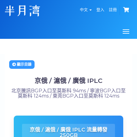
中文
登入
註冊
Togg
navi
顯示目錄
京俄 / 滬俄 / 廣俄 IPLC
北京騰訊BGP入口至莫斯科 94ms / 寧波BGP入口至
莫斯科 124ms / 東莞BGP入口至莫斯科 124ms
京俄 / 滬俄 / 廣俄 IPLC 流量轉發
250GB