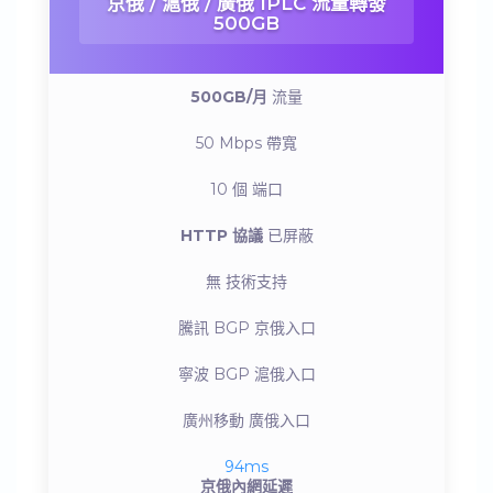
京俄 / 滬俄 / 廣俄 IPLC 流量轉發
500GB
500GB/月
流量
50 Mbps
帶寬
10 個
端口
HTTP 協議
已屏蔽
無
技術支持
騰訊 BGP
京俄入口
寧波 BGP
滬俄入口
廣州移動
廣俄入口
94ms
京俄內網延遲