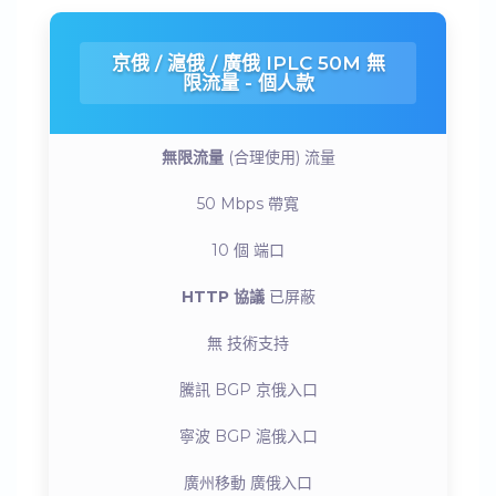
京俄 / 滬俄 / 廣俄 IPLC 50M 無
限流量 - 個人款
無限流量
(合理使用)
流量
50 Mbps
帶寬
10 個
端口
HTTP 協議
已屏蔽
無
技術支持
騰訊 BGP
京俄入口
寧波 BGP
滬俄入口
廣州移動
廣俄入口