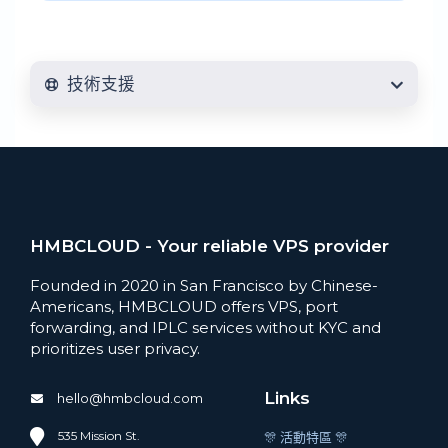
技術支援
HMBCLOUD - Your reliable VPS provider
Founded in 2020 in San Francisco by Chinese-
Americans, HMBCLOUD offers VPS, port
forwarding, and IPLC services without KYC and
prioritizes user privacy.
Links
hello@hmbcloud.com
535 Mission St.
🎊 活動特區 🎊