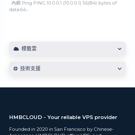
內網 Ping PING 10.0.0.1 (10.0.0.1) 56(84) bytes of
data.64...
標籤雲
技術支援
HMBCLOUD - Your reliable VPS provider
Founded in 2020 in San Francisco by Chinese-