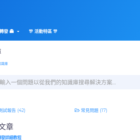
轉發 👻
🎊 活動特區 🎊
庫
知識庫
試報告 (42)
常見問題 (17)
文章
發詳細教程