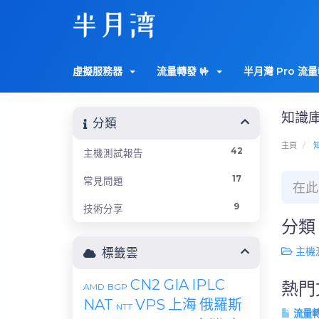
虛擬服務器
流量轉發 🤟
半月灣 Pro 流量
知識
分類
主頁
42
主機測試報告
17
常見問題
9
技術分享
分類
主機測
標籤雲
CN2 GIA
IPLC
熱門
AMD
BGP
NAT
VPS
上海
俄羅斯
NTT
流量轉