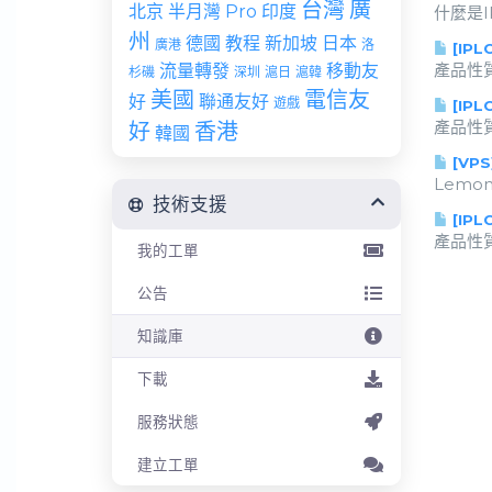
台灣
廣
北京
半月灣 Pro
印度
什麼是IPL
州
德國
教程
新加坡
日本
廣港
洛
[IPL
產品性質 
流量轉發
移動友
杉磯
深圳
滬日
滬韓
美國
電信友
好
聯通友好
遊戲
[IPL
產品性質 
好
香港
韓國
[VPS
LemonBe
技術支援
[IPL
產品性質 
我的工單
公告
知識庫
下載
服務狀態
建立工單