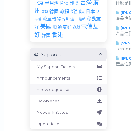
台灣
廣
北京
半月灣 Pro
印度
什麼是IPL
州
德國
教程
新加坡
日本
廣港
洛
[IPL
產品性質 
流量轉發
移動友
杉磯
深圳
滬日
滬韓
美國
電信友
好
聯通友好
遊戲
[IPL
產品性質 
好
香港
韓國
[VPS
LemonBe
Support
[IPL
產品性質 
My Support Tickets
Announcements
Knowledgebase
Downloads
Network Status
Open Ticket