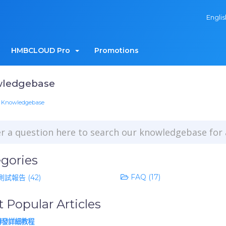
Engli
HMBCLOUD Pro
Promotions
ledgebase
Knowledgebase
gories
FAQ (17)
試報告 (42)
 Popular Articles
發詳細教程