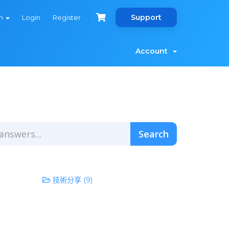
Support
sh
Login
Register
Account
技術分享 (9)