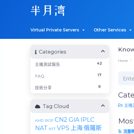
Virtual Private Servers
Other Services
Know
Categories
Home
42
主機測試報告
17
FAQ
9
技術分享
Cate
主機測
Tag Cloud
CN2 GIA
IPLC
Most
AMD
BGP
NAT
VPS
上海
俄羅斯
NTT
流量轉