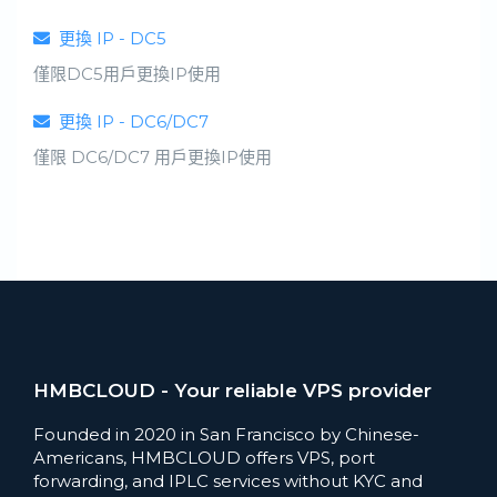
更換 IP - DC5
僅限DC5用戶更換IP使用
更換 IP - DC6/DC7
僅限 DC6/DC7 用戶更換IP使用
HMBCLOUD - Your reliable VPS provider
Founded in 2020 in San Francisco by Chinese-
Americans, HMBCLOUD offers VPS, port
forwarding, and IPLC services without KYC and