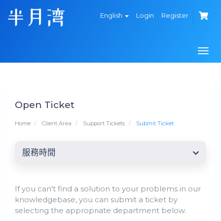
English
Login
Register
Togg
navi
Open Ticket
Home
Client Area
Support Tickets
Submit Ticket
服務時間
If you can't find a solution to your problems in our
knowledgebase, you can submit a ticket by
selecting the appropriate department below.