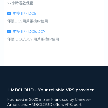
72小時退款保證
更換 IP - DC5
僅限DC5用戶更換IP使用
更換 IP - DC6/DC7
僅限 DC6/DC7 用戶更換IP使用
HMBCLOUD - Your reliable VPS provider
Founded in 2020 in San Francisco by Chinese-
Americans, HMBCLOUD offers VPS, port