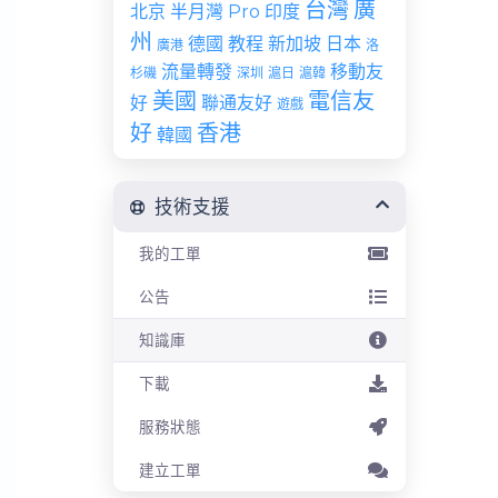
台灣
廣
北京
半月灣 Pro
印度
州
德國
教程
新加坡
日本
廣港
洛
流量轉發
移動友
杉磯
深圳
滬日
滬韓
美國
電信友
好
聯通友好
遊戲
好
香港
韓國
技術支援
我的工單
公告
知識庫
下載
服務狀態
建立工單