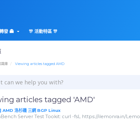
轉發 👻
🎊 活動特區 🎊
庫
知識庫
Viewing articles tagged AMD
ing articles tagged 'AMD'
] AMD 洛杉磯 三網 BGP Linux
nch Server Test Tookit: curl -fsL https://ilemonra.in/LemonB