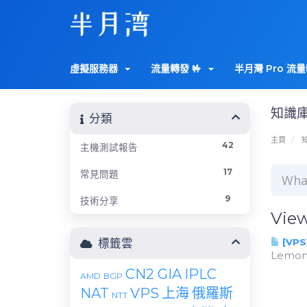
虛擬服務器
流量轉發 🤟
半月灣 Pro 流量
知識
分類
主頁
42
主機測試報告
17
常見問題
9
技術分享
View
標籤雲
[VPS
LemonBe
CN2 GIA
IPLC
AMD
BGP
NAT
VPS
上海
俄羅斯
NTT