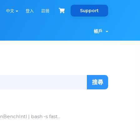
Support
中文
登入
註冊
帳戶
enchIntl | bash -s fast...