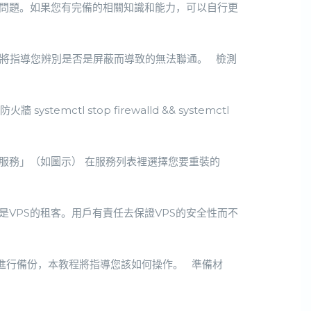
的問題。如果您有完備的相關知識和能力，可以自行更
程將指導您辨別是否是屏蔽而導致的無法聯通。 檢測
ctl stop firewalld && systemctl
的服務」（如圖示） 在服務列表裡選擇您要重裝的
是VPS的租客。用戶有責任去保證VPS的安全性而不
地進行備份，本教程將指導您該如何操作。 準備材