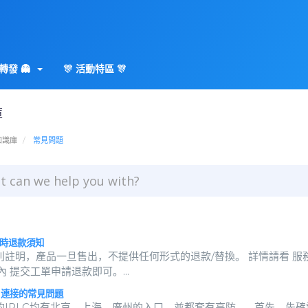
轉發 👻
🎊 活動特區 🎊
庫
知識庫
常見問題
小時退款須知
別註明，產品一旦售出，不提供任何形式的退款/替換。 詳情請看 服務
內 提交工單申請退款即可。...
C 連接的常見問題
的IPLC均有北京、上海、廣州的入口，並都套有高防。 首先，先確認基