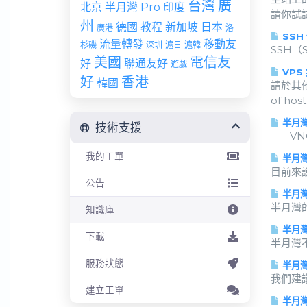
台灣
廣
北京
半月灣 Pro
印度
請你試試
州
德國
教程
新加坡
日本
廣港
洛
SSH
流量轉發
移動友
杉磯
深圳
滬日
滬韓
SSH（S
美國
電信友
好
聯通友好
遊戲
VPS
好
香港
韓國
請於其他
of host.
半月灣
技術支援
VNC (
我的工單
半月灣
目前來說
公告
半月灣
半月灣
知識庫
半月灣
下載
半月灣
服務狀態
半月灣
我們建
建立工單
半月灣