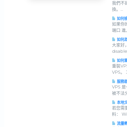
我們不
換。...
如何檢
如果你
端口 進入 
如何為
大家好，
disable.
如何重
重裝V
VPS。 3.
服務器
VPS
被不法分
本地文
若您需
料： W
流量轉