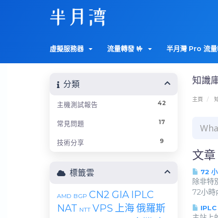
虛擬服務器
流量轉發 🤟
半月灣 Pro 流量
知識
分類
主頁
42
主機測試報告
17
常見問題
9
技術分享
文章
標籤雲
72 
除非特
72小時
CN2 GIA
IPLC
AMD
BGP
NAT
VPS
上海
俄羅斯
IPL
NTT
主站上