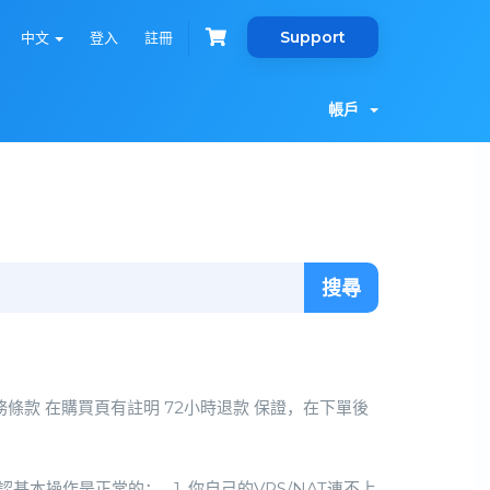
Support
中文
登入
註冊
帳戶
條款 在購買頁有註明 72小時退款 保證，在下單後
本操作是正常的： 1. 你自己的VPS/NAT連不上