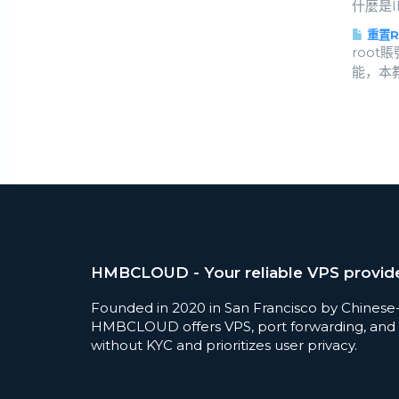
什麼是IPL
重置R
roo
能，本教
HMBCLOUD - Your reliable VPS provid
Founded in 2020 in San Francisco by Chinese
HMBCLOUD offers VPS, port forwarding, and 
without KYC and prioritizes user privacy.