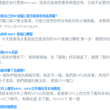
建議您自行更換kernel，因為可能會影響系統穩定性，引起不必要
查自己的IP或端口是否被某些地區屏蔽？
的端口或IP無法聯通，可能已受到你所在地區的防火墻屏蔽。 本教
http://port.ping.pe...
你的 NAT 做端口轉發
今天我會為大家說說怎麼為你的NAT做端口轉發 第一步：關閉你的防火牆 system
..
裝VPS系統
PS系統步驟如下： 登陸帳號後，在「服務」的目錄底下，選擇「我
...
被攻擊了怎麼辦？
 是一個你們租用的網絡空間，與房子一樣。我們是VPS的房東，而用戶
子濫用，我們建議的做法是： 更換SSH端口...
件上傳至VPS、VPS文件備份至本地教程
要將本地文件上傳到VPS以供使用，或者將VPS上的文件下載到本
inSCP軟件， 點擊此處 去下載。WinSCP 是一個...
發詳細教程