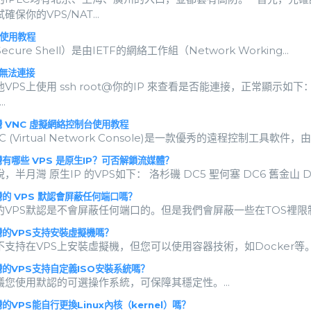
確保你的VPS/NAT...
 使用教程
ecure Shell）是由IETF的網絡工作組（Network Working...
 無法連接
VPS上使用 ssh root@你的IP 來查看是否能連接，正常顯示如下：
..
 VNC 虛擬網絡控制台使用教程
Virtual Network Console)是一款優秀的遠程控制工具軟件，由著名
有哪些 VPS 是原生IP？可否解鎖流媒體？
，半月灣 原生IP 的VPS如下： 洛杉磯 DC5 聖何塞 DC6 舊金山 DC
的 VPS 默認會屏蔽任何端口嗎？
的VPS默認是不會屏蔽任何端口的。但是我們會屏蔽一些在TOS裡限
的VPS支持安裝虛擬機嗎？
不支持在VPS上安裝虛擬機，但您可以使用容器技術，如Docker等
的VPS支持自定義ISO安裝系統嗎？
議您使用默認的可選操作系統，可保障其穩定性。...
的VPS能自行更換Linux內核（kernel）嗎？